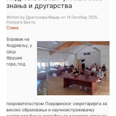
знања и другарства
Written by Драгослава Маџар on
14 Октобар 2025
.
Posted in
Вести
.
Слике
Боравак на
Андревљу, у
срцу
Фрушке
горе, под
покровитељством Покрајинског секретаријата за
високо образовање и научноистраживачку