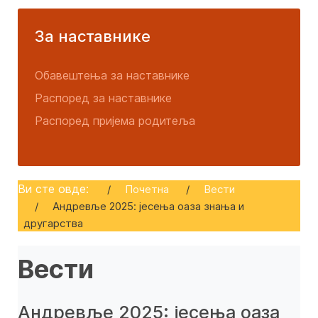
За наставнике
Обавештења за наставнике
Распоред за наставнике
Распоред пријема родитеља
Ви сте овде:
Почетна
Вести
Андревље 2025: јесења оаза знања и
другарства
Вести
Андревље 2025: јесења оаза