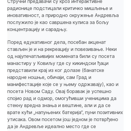
Стручни предавачи су кроз интерактивне
радионице подстицали критичко мишљење и
иновативност, а природно окружење Андревља
послужило је као савршена кулиса за бољу
концентрацију и сарадњу.
Поред едукативног дела, посебан акценат
стављен је и на рекреацију и повезивање. Неки
од најупечатљивијих момената били су посета
манастиру у Ковиљу где су кикиндски ђаци
представили крај из ког долазе (банатске
народне ношње, обичаји, сам Град и
манифестације које се у њему одржавају), као и
посета Новом Саду. ​Овај боравак је успешно
спојио рад и одмор, омогућивши ученицима да
стекну вредна знања и вештине, али и да се
врате кући „напуњених батерија“, пуни позитивних
утисака. Овом посетом још једном је потврђено
да је Андревље идеално место где се