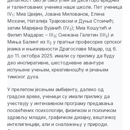
делатност био је омогућен за десеторо вредних
и талентованих ученика наше школе. Пет ученица
IV
: Миа Цвејин, Јована Милованов, Елена
1
Мохачи, Наталија Трајковски и Дуња Стоичић;
затим Маријана Вујанић (IV
); Миа Кошутић и
2
Филип Мадарас – III
; Снежана Галетин (III
) и
3
2
Миња Балинт из II
у пратњи професорке српског
2
језика и књижевности Драгославе Маџар, од 6.
до 11. октобра 2025. имали су прилику да буду
део инспиративне, шестодневне авантуре
испуњене учењем, креативношћу и јачањем
тимског духа.
У прелепом јесењем амбијенту, далеко од
градске вреве, ученици су имали прилику да
учествују у интензивном програму предавања
посвећених психологији, физичком и психичком
здрављу младих, графичком дизајну, вештачкој
интелигенцији, али и сналажењу у природи.