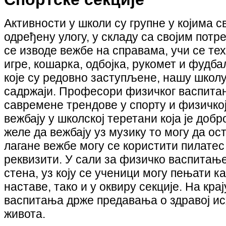
Активности у школи су групне у којима 
одређену улогу, у складу са својим пот
се изводе вежбе на справама, учи се тех
игре, кошарка, одбојка, рукомет и фудб
које су редовно заступљене, нашу школу
садржаји. Професори физичког васпитањ
савремене трендове у спорту и физичкој
вежбају у школској теретани која је доб
желе да вежбају уз музику то могу да ос
лагане вежбе могу се користити пилатес
реквизити. У сали за физичко васпитањ
стена, уз коју се ученици могу пењати 
наставе, тако и у оквиру секције. На кр
васпитања држе предавања о здравој и
живота.