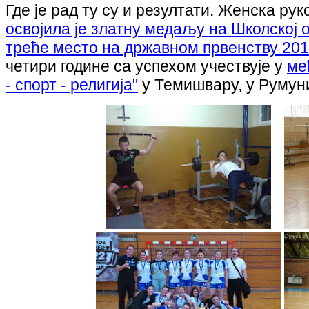
Где је рад ту су и резултати. Женска р
освојила је златну медаљу на Школској 
треће место на државном првенству 20
четири године са успехом учествује у
ме
- спорт - религија"
у Темишвару, у Румуни