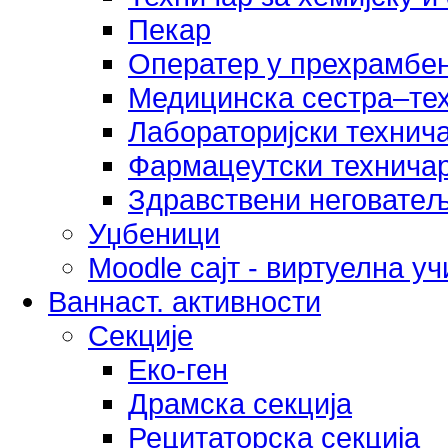
Пекар
Оператер у прехрамбен
Медицинска сестра–те
Лабораторијски технич
Фармацеутски технича
Здравствени неговате
Уџбеници
Moodle сајт - виртуелна у
Ваннаст. активности
Секције
Еко-ген
Драмска секција
Рецитаторска секција