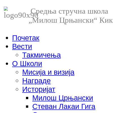
Средња стручна школа
„Милош Црњански“ Кик
Почетак
Вести
Такмичења
О Школи
Мисија и визија
Награде
Историјат
Милош Црњански
Стеван Лакаи Гига