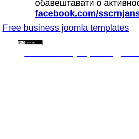
обавештавати о активно
facebook.com/sscrnjans
Free business joomla templates
Ово дело је лиценци
Commons Ауторство-Делити