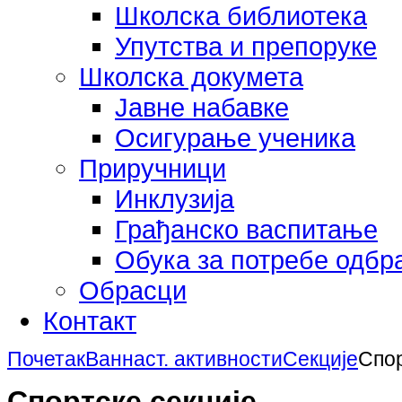
Школска библиотека
Упутства и препоруке
Школска докумета
Јавне набавке
Осигурање ученика
Приручници
Инклузија
Грађанско васпитање
Обука за потребе одб
Обрасци
Контакт
Почетак
Ваннаст. активности
Секције
Спор
Спортске секције