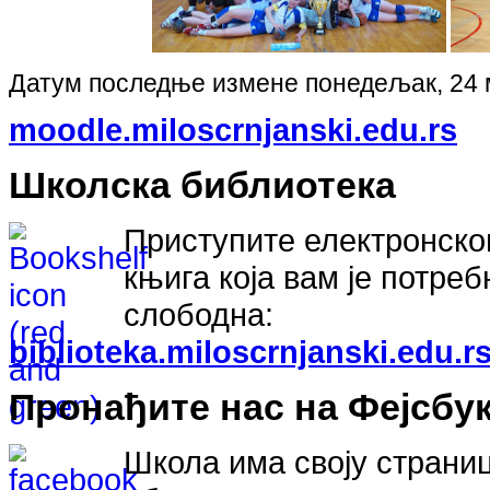
Датум последње измене понедељак, 24 
moodle.miloscrnjanski.edu.rs
Школска библиотека
Приступите електронском
књига која вам је потреб
слободна:
biblioteka.miloscrnjanski.edu.rs
Пронађите нас на Фејсбук
Школа има своју страниц