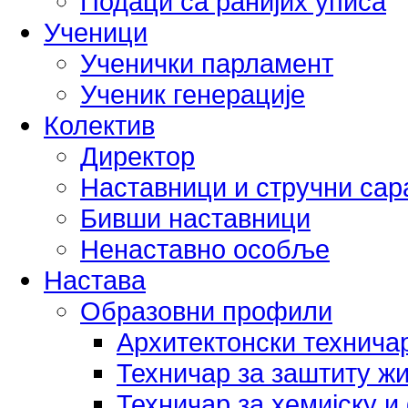
Подаци са ранијих уписа
Ученици
Ученички парламент
Ученик генерације
Колектив
Директор
Наставници и стручни са
Бивши наставници
Ненаставно особље
Настава
Образовни профили
Архитектонски технича
Техничар за заштиту ж
Техничар за хемијску и